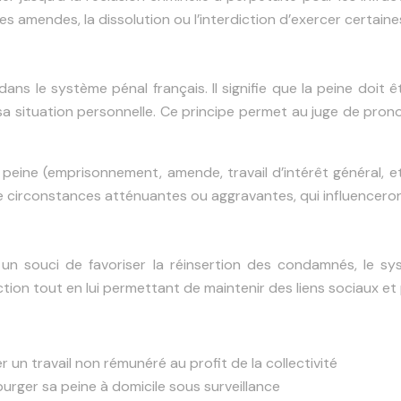
s amendes, la dissolution ou l’interdiction d’exercer certaines
ans le système pénal français. Il signifie que la peine doit 
sa situation personnelle. Ce principe permet au juge de prono
e peine (emprisonnement, amende, travail d’intérêt général, 
 circonstances atténuantes ou aggravantes, qui influenceront 
n souci de favoriser la réinsertion des condamnés, le sys
raction tout en lui permettant de maintenir des liens sociaux et
er un travail non rémunéré au profit de la collectivité
rger sa peine à domicile sous surveillance