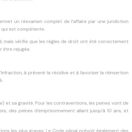
ermet un réexamen complet de l’affaire par une juridiction
el qui est compétente.
d, mais vérifie que les règles de droit ont été correctement
r être rejugée.
nfraction, à prévenir la récidive et à favoriser la réinsertion
é.
me) et sa gravité. Pour les contraventions, les peines vont de
es, des peines d’emprisonnement allant jusqu’à 10 ans, et
actions les plus graves. Le Code pénal prévoit également des