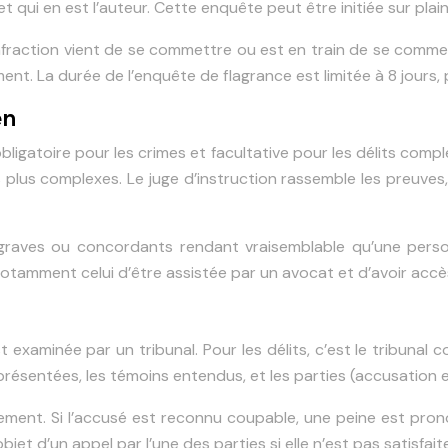
qui en est l’auteur. Cette enquête peut être initiée sur plaint
infraction vient de se commettre ou est en train de se commett
nt. La durée de l’enquête de flagrance est limitée à 8 jours, 
en
st obligatoire pour les crimes et facultative pour les délits 
es plus complexes. Le juge d’instruction rassemble les preuve
s graves ou concordants rendant vraisemblable qu’une person
tamment celui d’être assistée par un avocat et d’avoir accès 
t examinée par un tribunal. Pour les délits, c’est le tribunal
t présentées, les témoins entendus, et les parties (accusation 
ment. Si l’accusé est reconnu coupable, une peine est prononc
et d’un appel par l’une des parties si elle n’est pas satisfaite