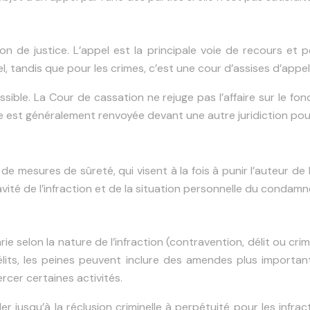
 de justice. L’appel est la principale voie de recours et p
ppel, tandis que pour les crimes, c’est une cour d’assises d’app
sible. La Cour de cassation ne rejuge pas l’affaire sur le fon
aire est généralement renvoyée devant une autre juridiction pou
mesures de sûreté, qui visent à la fois à punir l’auteur de l’i
vité de l’infraction et de la situation personnelle du condamn
ie selon la nature de l’infraction (contravention, délit ou cri
lits, les peines peuvent inclure des amendes plus important
cer certaines activités.
ler jusqu’à la réclusion criminelle à perpétuité pour les infr