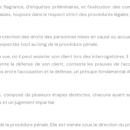
e flagrance, d’enquêtes préliminaires, et l’exécution des co
aisies, toujours dans le respect strict des procédures légales p
protection des droits des personnes mises en cause ou accusée
respectés tout au long de la procédure pénale.
 vue, où il peut assister son client lors des interrogatoires. 
ente la défense de son client, conteste les preuves de l’ac
ces entre l’accusation et la défense, un principe fondamental de
, composé de plusieurs étapes distinctes, chacune ayant ses
et un jugement impartial.
de la procédure pénale. Elle est menée sous la direction du p