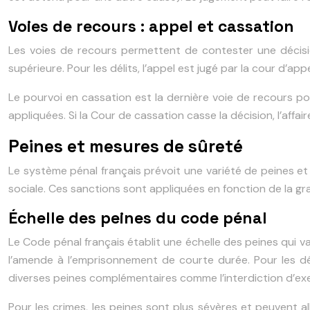
Voies de recours : appel et cassation
Les voies de recours permettent de contester une décision
supérieure. Pour les délits, l’appel est jugé par la cour d’a
Le pourvoi en cassation est la dernière voie de recours pos
appliquées. Si la Cour de cassation casse la décision, l’aff
Peines et mesures de sûreté
Le système pénal français prévoit une variété de peines et de 
sociale. Ces sanctions sont appliquées en fonction de la gra
Échelle des peines du code pénal
Le Code pénal français établit une échelle des peines qui var
l’amende à l’emprisonnement de courte durée. Pour les dé
diverses peines complémentaires comme l’interdiction d’exer
Pour les crimes, les peines sont plus sévères et peuvent al