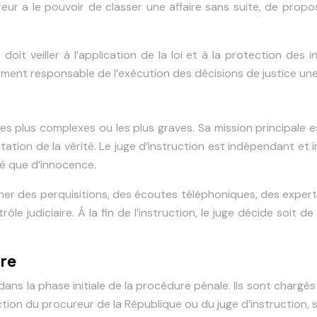
reur a le pouvoir de classer une affaire sans suite, de propo
t veiller à l’application de la loi et à la protection des intér
ment responsable de l’exécution des décisions de justice une 
es les plus complexes ou les plus graves. Sa mission principa
ation de la vérité. Le juge d’instruction est indépendant et 
ité que d’innocence.
nner des perquisitions, des écoutes téléphoniques, des expert
e judiciaire. À la fin de l’instruction, le juge décide soit de
ire
l dans la phase initiale de la procédure pénale. Ils sont charg
ction du procureur de la République ou du juge d’instruction, 