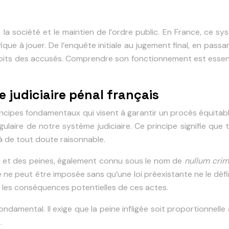
de la société et le maintien de l’ordre public. En France, c
ue à jouer. De l’enquête initiale au jugement final, en passan
s droits des accusés. Comprendre son fonctionnement est essen
judiciaire pénal français
incipes fondamentaux qui visent à garantir un procès équitable
ngulaire de notre système judiciaire. Ce principe signifie 
à de tout doute raisonnable.
lits et des peines, également connu sous le nom de
nullum crim
e peut être imposée sans qu’une loi préexistante ne le défin
t les conséquences potentielles de ces actes.
amental. Il exige que la peine infligée soit proportionnelle à
.