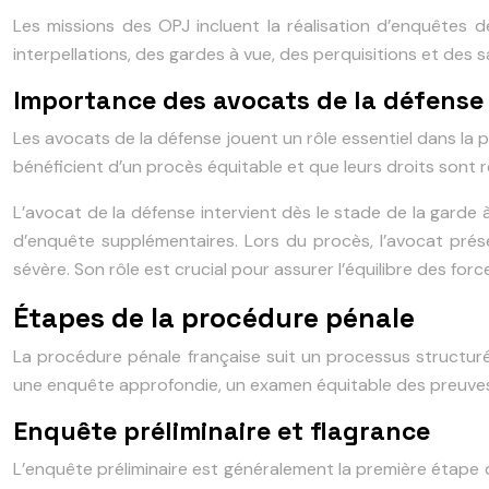
Les missions des OPJ incluent la réalisation d’enquêtes d
interpellations, des gardes à vue, des perquisitions et des s
Importance des avocats de la défense
Les avocats de la défense jouent un rôle essentiel dans la 
bénéficient d’un procès équitable et que leurs droits sont 
L’avocat de la défense intervient dès le stade de la garde à
d’enquête supplémentaires. Lors du procès, l’avocat prés
sévère. Son rôle est crucial pour assurer l’équilibre des for
Étapes de la procédure pénale
La procédure pénale française suit un processus structuré
une enquête approfondie, un examen équitable des preuves 
Enquête préliminaire et flagrance
L’enquête préliminaire est généralement la première étape 