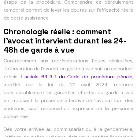
étape de la procédure. Comprendre ce déroulement
temporel permet de lever les doutes sur l’efficacité réelle
de cette assistance.
Chronologie réelle : comment
l’avocat intervient durant les 24-
48h de garde à vue
Contrairement aux représentations floues véhiculées,
l’intervention de l’avocat en garde à vue suit un calendrier
précis. L’
article 63-3-1 du Code de procédure pénale
,
modifié par la loi du 22 avril 2024, renforce
considérablement les garanties offertes au gardé à vue
en imposant la présence effective de l’avocat lors des
auditions, sauf renonciation expresse de la personne
concernée.
Dès votre arrivée au commissariat ou à la gendarmerie,