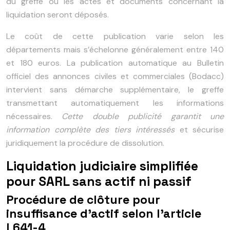
du greffe où les actes et documents concernant la
liquidation seront déposés.
Le coût de cette publication varie selon les
départements mais s’échelonne généralement entre 140
et 180 euros. La publication automatique au Bulletin
officiel des annonces civiles et commerciales (Bodacc)
intervient sans démarche supplémentaire, le greffe
transmettant automatiquement les informations
nécessaires.
Cette double publicité garantit une
information complète des tiers intéressés
et sécurise
juridiquement la procédure de dissolution.
Liquidation judiciaire simplifiée
pour SARL sans actif ni passif
Procédure de clôture pour
insuffisance d’actif selon l’article
L641-4