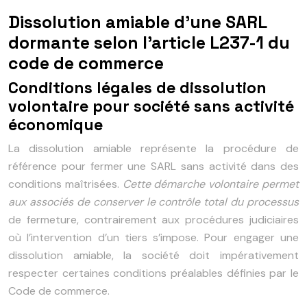
Dissolution amiable d’une SARL
dormante selon l’article L237-1 du
code de commerce
Conditions légales de dissolution
volontaire pour société sans activité
économique
La dissolution amiable représente la procédure de
référence pour fermer une SARL sans activité dans des
conditions maîtrisées.
Cette démarche volontaire permet
aux associés de conserver le contrôle total du processus
de fermeture, contrairement aux procédures judiciaires
où l’intervention d’un tiers s’impose. Pour engager une
dissolution amiable, la société doit impérativement
respecter certaines conditions préalables définies par le
Code de commerce.