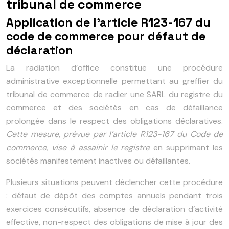
tribunal de commerce
Application de l’article R123-167 du
code de commerce pour défaut de
déclaration
La radiation d’office constitue une procédure
administrative exceptionnelle permettant au greffier du
tribunal de commerce de radier une SARL du registre du
commerce et des sociétés en cas de défaillance
prolongée dans le respect des obligations déclaratives.
Cette mesure, prévue par l’article R123-167 du Code de
commerce, vise à assainir le registre
en supprimant les
sociétés manifestement inactives ou défaillantes.
Plusieurs situations peuvent déclencher cette procédure
: défaut de dépôt des comptes annuels pendant trois
exercices consécutifs, absence de déclaration d’activité
effective, non-respect des obligations de mise à jour des