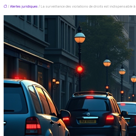
/
Alertes juridiques
/ La surveillance des violations de droits est indispensable à 