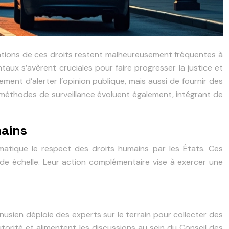
lations de ces droits restent malheureusement fréquentes à
aux s’avèrent cruciales pour faire progresser la justice et
ment d’alerter l’opinion publique, mais aussi de fournir des
es méthodes de surveillance évoluent également, intégrant de
mains
matique le respect des droits humains par les États. Ces
de échelle. Leur action complémentaire vise à exercer une
nusien déploie des experts sur le terrain pour collecter des
torité et alimentent les discussions au sein du Conseil des