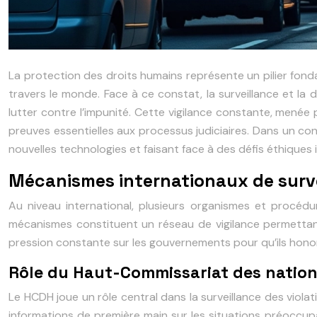
La protection des droits humains représente un pilier fon
travers le monde. Face à ce constat, la surveillance et la
lutter contre l’impunité. Cette vigilance constante, menée 
preuves essentielles aux processus judiciaires. Dans un con
nouvelles technologies et faisant face à des défis éthiques i
Mécanismes internationaux de surve
Au niveau international, plusieurs organismes et procéd
mécanismes constituent un réseau de vigilance permettant
pression constante sur les gouvernements pour qu’ils hon
Rôle du Haut-Commissariat des nation
Le HCDH joue un rôle central dans la surveillance des viola
informations de première main sur les situations préoccupa