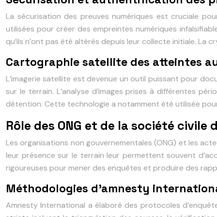
La sécurisation des preuves numériques est cruciale pour
utilisées pour créer des empreintes numériques infalsifiab
qu’ils n’ont pas été altérés depuis leur collecte initiale. 
Cartographie satellite des atteintes a
L’imagerie satellite est devenue un outil puissant pour doc
sur le terrain. L’analyse d’images prises à différentes 
détention. Cette technologie a notamment été utilisée pou
Rôle des ONG et de la société civile 
Les organisations non gouvernementales (ONG) et les acteurs
leur présence sur le terrain leur permettent souvent d’a
rigoureuses pour mener des enquêtes et produire des rappo
Méthodologies d’amnesty internationa
Amnesty International a élaboré des protocoles d’enquête