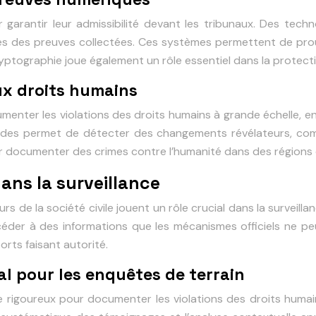
 garantir leur admissibilité devant les tribunaux. Des tech
les des preuves collectées. Ces systèmes permettent de prouve
La cryptographie joue également un rôle essentiel dans la prote
ux droits humains
umenter les violations des droits humains à grande échelle, 
périodes permet de détecter des changements révélateurs, co
r documenter des crimes contre l’humanité dans des régions c
dans la surveillance
 de la société civile jouent un rôle crucial dans la surveill
ccéder à des informations que les mécanismes officiels ne
rts faisant autorité.
l pour les enquêtes de terrain
 rigoureux pour documenter les violations des droits humain