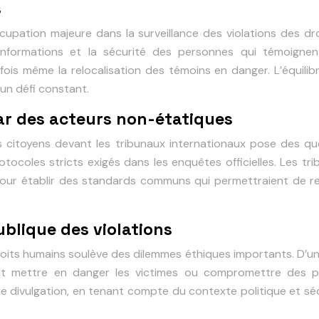
s
upation majeure dans la surveillance des violations des d
 informations et la sécurité des personnes qui témoignent
is même la relocalisation des témoins en danger. L’équilibre
 un défi constant.
par des acteurs non-étatiques
es citoyens devant les tribunaux internationaux pose des qu
otocoles stricts exigés dans les enquêtes officielles. Les tr
ur établir des standards communs qui permettraient de ren
ublique des violations
droits humains soulève des dilemmes éthiques importants. D’un
 peut mettre en danger les victimes ou compromettre des 
e divulgation, en tenant compte du contexte politique et séc