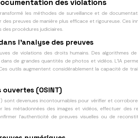
ocumentation des violations
transformé les méthodes de surveillance et de documentati
r des preuves de manière plus efficace et rigoureuse. Ces i
s des procédures judiciaires.
le dans l’analyse des preuves
s preuves de violations des droits humains. Des algorithmes 
e dans de grandes quantités de photos et vidéos. L’IA perm
Ces outils augmentent considérablement la capacité de trai
s ouvertes (OSINT)
 sont devenues incontournables pour vérifier et corroborer 
ser les métadonnées des images et vidéos, effectuer des r
irmer l’authenticité de preuves visuelles ou de reconst
 preuves numériques