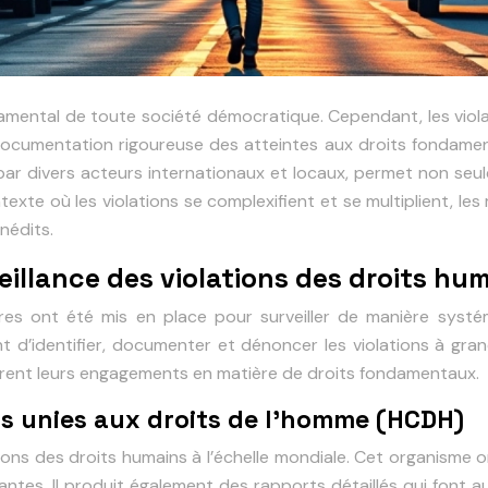
damental de toute société démocratique. Cependant, les vio
 documentation rigoureuse des atteintes aux droits fondament
par divers acteurs internationaux et locaux, permet non seule
texte où les violations se complexifient et se multiplient, l
nédits.
illance des violations des droits hu
ures ont été mis en place pour surveiller de manière systé
 d’identifier, documenter et dénoncer les violations à gran
orent leurs engagements en matière de droits fondamentaux.
s unies aux droits de l’homme (HCDH)
tions des droits humains à l’échelle mondiale. Cet organisme o
ntes. Il produit également des rapports détaillés qui font au