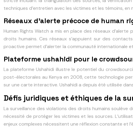
stricte incluant la triangulation des sources, la vérifica
techniques d’entretien avec les victimes et les témoins, en 
Réseaux d’alerte précoce de human r
Human Rights Watch a mis en place des réseaux d’alerte 
droits humains. Ces réseaux s’appuient sur des contacts 
proactive permet d’alerter la communauté internationale et 
Plateforme ushahidi pour le crowdso
La plateforme Ushahidi illustre le potentiel du crowdsour
post-électorales au Kenya en 2008, cette technologie perme
sur une carte interactive. Ushahidi a depuis été utilisée 
Défis juridiques et éthiques de la su
La surveillance des violations des droits humains soulève 
nécessité de protéger les victimes et les sources. L’utilisa
enjeux complexes nécessitent une réflexion constante et l