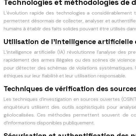
Technologies et méthodologies de d
L’évolution rapide des technologies a considérablement 
permettent désormais de collecter, analyser et authentifie
humains à établir des faits solides pouvant être utilisés dan
Utilisation de l’intelligence artificiel
L’intelligence artificielle (IA) révolutionne l’analyse de
rapidement des armes illégales ou des scènes de violenc
pour détecter des schémas de violations systématiques. 
éthiques sur leur fiabilité et leur utilisation responsable.
Techniques de vérification des source
Les techniques d’investigation en sources ouvertes (OSINT)
enquêteurs utilisent des outils sophistiqués pour analy
géolocalisées. Ces méthodes permettent souvent de conf
d’informations disponibles publiquement.
Sécurisation et authentification des