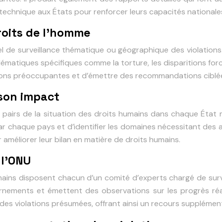
 technique aux États pour renforcer leurs capacités national
roits de l’homme
iel de surveillance thématique ou géographique des violati
atiques spécifiques comme la torture, les disparitions forcée
tions préoccupantes et d’émettre des recommandations ciblée
 son impact
airs de la situation des droits humains dans chaque État m
r chaque pays et d’identifier les domaines nécessitant des am
éliorer leur bilan en matière de droits humains.
 l’ONU
umains disposent chacun d’un comité d’experts chargé de surv
nements et émettent des observations sur les progrès réali
 des violations présumées, offrant ainsi un recours supplément