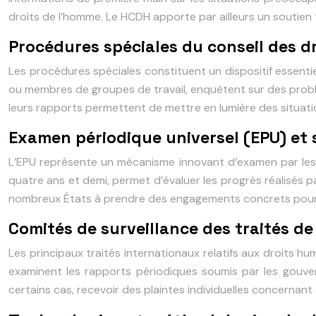
droits de l’homme. Le HCDH apporte par ailleurs un soutien
Procédures spéciales du conseil des d
Les procédures spéciales constituent un dispositif essent
ou membres de groupes de travail, enquêtent sur des problém
leurs rapports permettent de mettre en lumière des situa
Examen périodique universel (EPU) et
L’EPU représente un mécanisme innovant d’examen par les p
quatre ans et demi, permet d’évaluer les progrès réalisés pa
nombreux États à prendre des engagements concrets pour am
Comités de surveillance des traités de
Les principaux traités internationaux relatifs aux droits h
examinent les rapports périodiques soumis par les gouver
certains cas, recevoir des plaintes individuelles concernant